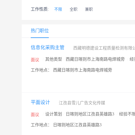
工作性质:
不限
全职
兼职
热门职位
信息化采购主管
西藏明德建设工程质量检测有限
/
其他类型
/
西藏日喀则市上海南路电焊城旁
/
经
面议
工作地点： 西藏日喀则市上海南路电焊城旁
平面设计
江孜县雪儿广告文化传媒
/
设计策划
/
日喀则地区江孜县英雄路3
/
经验不
面议
工作地点： 日喀则地区江孜县英雄路3