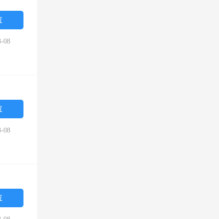
位
-08
位
-08
位