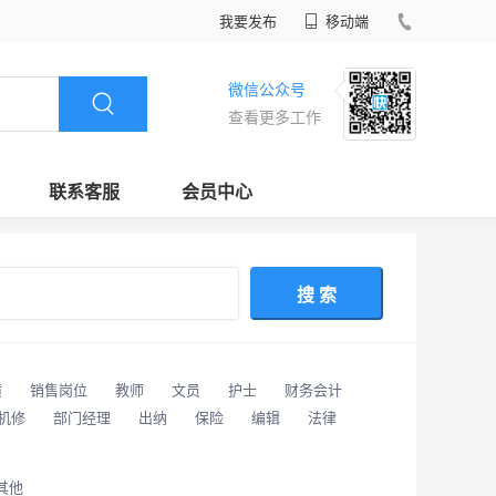
我要发布
移动端
微信公众号
查看更多工作
联系客服
会员中心
搜 索
潢
销售岗位
教师
文员
护士
财务会计
/机修
部门经理
出纳
保险
编辑
法律
其他