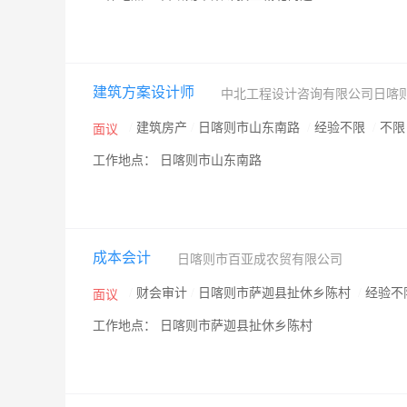
建筑方案设计师
中北工程设计咨询有限公司日喀
/
建筑房产
/
日喀则市山东南路
/
经验不限
/
不
面议
工作地点： 日喀则市山东南路
成本会计
日喀则市百亚成农贸有限公司
/
财会审计
/
日喀则市萨迦县扯休乡陈村
/
经验不
面议
工作地点： 日喀则市萨迦县扯休乡陈村