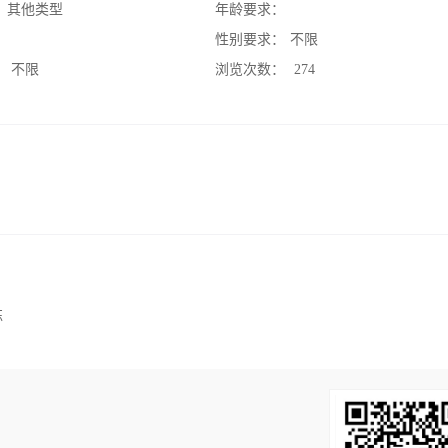
：
其他类型
年龄要求：
：
性别要求：
不限
：
不限
浏览次数：
274
练