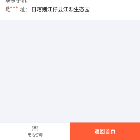
联系手机：
****
地 址：
日喀则江仔县江源生态园
返回首页
电话咨询